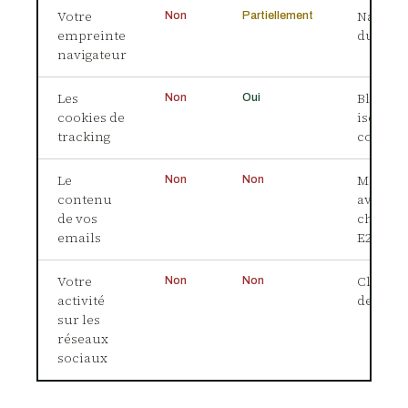
Votre
Navigat
Non
Partiellement
empreinte
durci o
navigateur
Les
Bloqueu
Non
Oui
cookies de
isolatio
tracking
cookies
Le
Message
Non
Non
contenu
avec
de vos
chiffre
emails
E2E
Votre
Cloiso
Non
Non
activité
des com
sur les
réseaux
sociaux