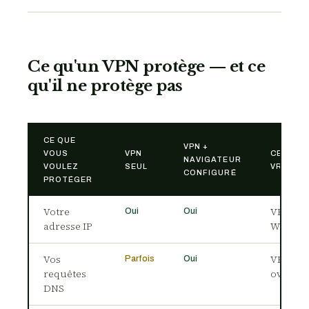
Ce qu'un VPN protège — et ce
qu'il ne protège pas
CE QUE
VPN +
VOUS
VPN
CE QU'I
NAVIGATEUR
VOULEZ
SEUL
VRAIME
CONFIGURÉ
PROTÉGER
Votre
VPN san
Oui
Oui
adresse IP
WebRT
Vos
VPN + D
Parfois
Oui
requêtes
over-H
DNS